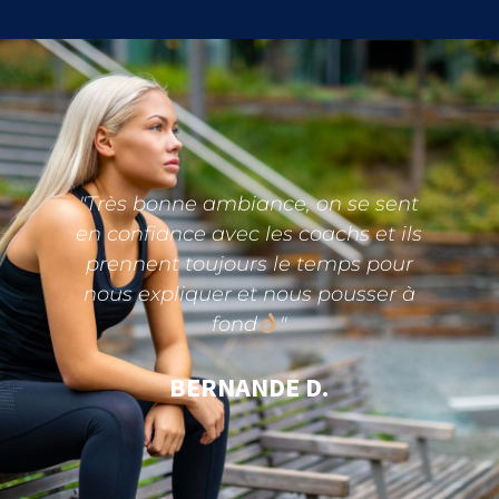
e
"Très bonne ambiance, on se sent
en confiance avec les coachs et ils
prennent toujours le temps pour
nous expliquer et nous pousser à
fond
"
BERNANDE D.