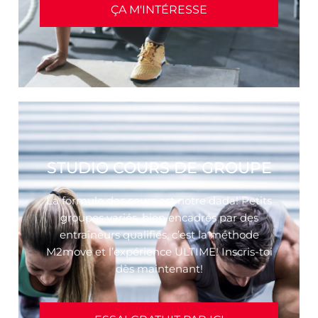
ÇA M'INTÉRESSE
STUDIO COURS DE GROUPE
La formule des cours est notre dada! Petits
groupes variés, bien encadrés par des
entraîneurs qualifiés, c’est la méthode
M2move et l’expérience ULTIME! Inscris-toi
dès maintenant!