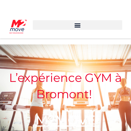
L’expérience GYM à
Bromont!
M2MOVE