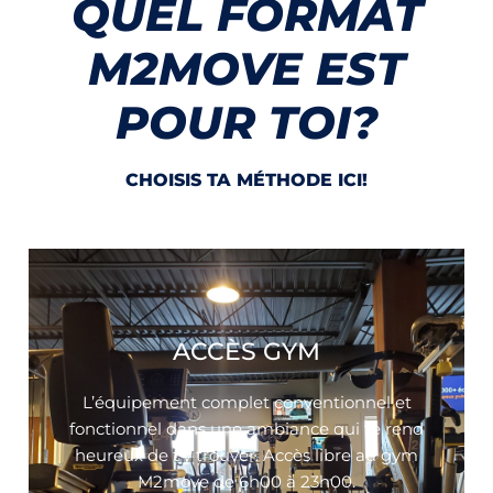
QUEL FORMAT
M2MOVE EST
POUR TOI?
CHOISIS TA MÉTHODE ICI!
ACCÈS GYM
L’équipement complet conventionnel et
fonctionnel dans une ambiance qui te rend
heureux de t’y trouver. Accès libre au gym
M2move de 6h00 à 23h00.